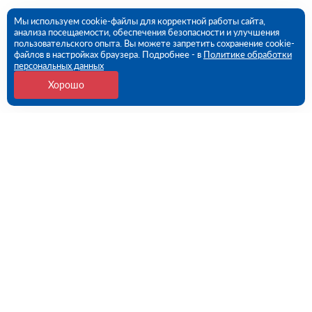
Мы используем cookie-файлы для корректной работы сайта,
анализа посещаемости, обеспечения безопасности и улучшения
пользовательского опыта. Вы можете запретить сохранение cookie-
файлов в настройках браузера. Подробнее - в
Политике обработки
персональных данных
Хорошо
Контакты
Ростов-на-Дону, улица Вавилова, дом № 68 (ПВЗ)
09:00 - 18:00 пн-пт
8 (863) 333-54-82
rostov@rutector.ru
Напишите нам