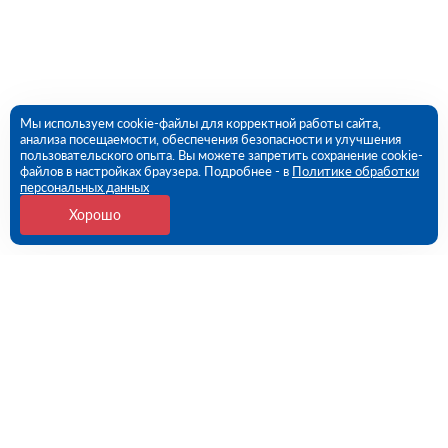
Мы используем cookie-файлы для корректной работы сайта,
анализа посещаемости, обеспечения безопасности и улучшения
пользовательского опыта. Вы можете запретить сохранение cookie-
файлов в настройках браузера. Подробнее - в
Политике обработки
персональных данных
Хорошо
Контакты
Ростов-на-Дону, улица Вавилова, дом № 68 (ПВЗ)
09:00 - 18:00 пн-пт
8 (863) 333-54-82
rostov@rutector.ru